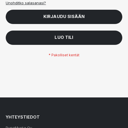
Unohditko salasanasi?
KIRJAUDU SISÄÄN
LUO TILI
YHTEYSTIEDOT
PunaMusta Oy