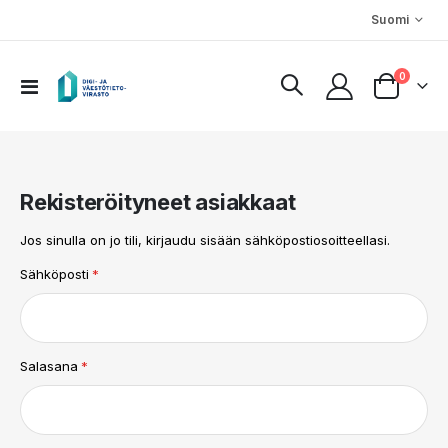
Kieli
Suomi
tuotteet
0
Toggle
Cart
Nav
Rekisteröityneet asiakkaat
Jos sinulla on jo tili, kirjaudu sisään sähköpostiosoitteellasi.
Sähköposti
Salasana