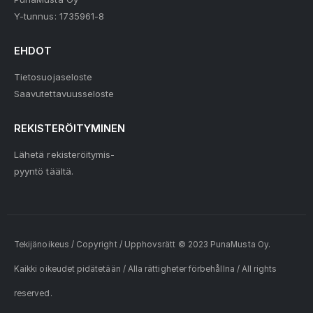
Y-tunnus: 1735961-8
EHDOT
Tietosuojaseloste
Saavutettavuusseloste
REKISTERÖITYMINEN
Lähetä rekisteröitymis-
pyyntö täältä.
Tekijänoikeus / Copyright / Upphovsrätt © 2023 PunaMusta Oy.
Kaikki oikeudet pidätetään / Alla rättigheter förbehållna / All rights
reserved.